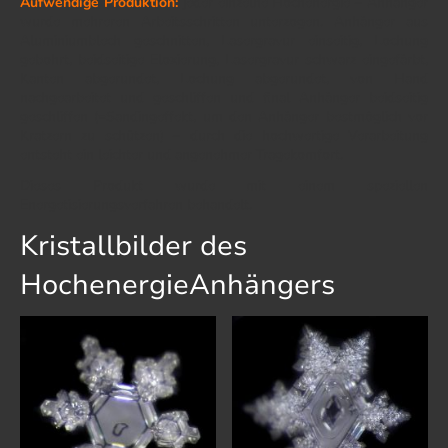
Aufwendige Produktion:
jeder einzelne Hochenergie – Anhänger
wurde mehreren Arbeitsschritten unterzogen. Anhänger aus
Aluminiumblech geschnitten, Lasergravur einseitig, Lochung
gebohrt, beidseitige Eloxierung, Lasergravur schwarz eingefärbt,
Kanten abgerundet, Lochung abgerundet, von Hand
nachgearbeitet und geschliffen und final Anhänger beidseitig
geschliffen (=Sandingeffekt, um den Anhänger bestmöglich vor
Kratzern zu schützen) – durch die hochwertige Verarbeitung
entsteht ein leichter und angenehmer Tragekomfort.
Dieses Produkt wurde mit einem speziellen
Energetisierungsverfahren behandelt.
Kristallbilder des
HochenergieAnhängers