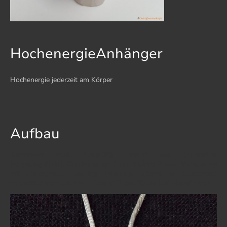
HochenergieAnhänger
Hochenergie jederzeit am Körper
Aufbau
Aluminium matt, beidseitig eloxiert und geschliffen
(=Sandingeffekt), Durchmesser: 5 cm, Stärke: 2 mm; Veredelung
mit Lasergravur einseitig, Lochung: 3,5mm, in Schutzfolie
verpackt, Samtsäckchen 12 cm x 17 cm, 75 cm Lederband natur.