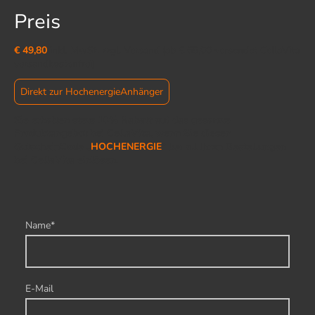
Preis
€ 49,80
inkl. MwSt. zzgl. Versand (ab € 69,00 versendet CellaVita
versandkostenfrei)
Direkt zur HochenergieAnhänger
Sie erhalten stets 10% Rabatt auf das gesamte
Produktangebot bei CellaVita, wenn Sie diesen
GutscheinCode „
HOCHENERGIE
“ bei all Ihren Bestellungen
bei CellaVita einlösen.
Name
*
E-Mail