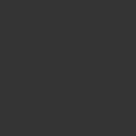
***** 21.06.2024:
Peter B.
Der Anhänger öffnet eine ganz neue Welt. Es lohnt sich
diese Erfahrung zu machen. Es wirkt wie ein Magnet für
Tiere
***** 21.12.2023:
Gabriele B.
Entspannung
Ich habe aus Neugierde, diese Kette bestellt. Beim
Durchlesen, hat mich diese Technologie doch sehr überzeugt,
Quantentechnologie interressiert mich schon seit einem
gewissen Zeitpunkt. Ich wollte wissen, wie es auf mich
wirkt. Ich kann nur sagen, ich fühle mich insgesamt besser, seit
ich sie trage. Mit einem Tape, klebe ich eine davon
auf meinem Ischias. Wechsle ich die Position, dann spüre ich
sofort an diesem Punkt Entspannung. Es wirkt,
danke. Sehr Faszinierend. Mittlerweile habe ich noch welche
nachbestellt, für meine Familie.
***** 31.10.2023:
Norbert Hoffmann a
ngenemes Gefühl
Wir haben für Freunde wieder mehere Anhänger bestellt...
Man muss die positive Eigenschaft Erleben, ist wohl die
beste Erklärung...wir haben für Freunde wieder mehrere
Anhänger bestellt.
...und viele mehr...