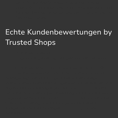
unter Getränkeflasche, Wasserkrug gelegt werden)
punktuelle Harmonisierung von Verspannungen (mit
Kinotape fixieren), Energetisierung und Strukturierung von
Badewasser u.v.m.
Echte Kundenbewertungen by
Trusted Shops
***** 03.08.2024:
Gesine W.
Trage es den ganzen Tag - mir geht es damit viel besser
***** 21.06.2024:
Anne T.
leichter als erwartet, effektiv 🙃
Leichter als erwartet - und, ohne Garantie, dass es am
Anhänger liegt, seit ich ihn trage, haben sich eine Menge
meiner Stoffwechselfunktionen regeneriert. Ich bin nicht mit allen
Regenerationserscheinungen glücklich, aber objektiv
betrachtet, ist das eine super Entwicklung! Ich hatte schon wieder
vergessen, wofür ich ihn bestellt hatte, dachte zum
Schutz vor Strahlung, aber ich habe gerade noch einmal
nachgelesen und kann bestätigen: passt und
funktioniert!!!